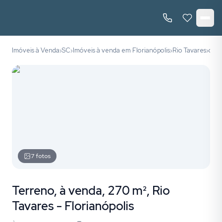
Imóveis à Venda
SC
Imóveis à venda em Florianópolis
Rio Tavares
códi
›
›
›
›
7
fotos
Terreno, à venda, 270 m², Rio
Tavares - Florianópolis