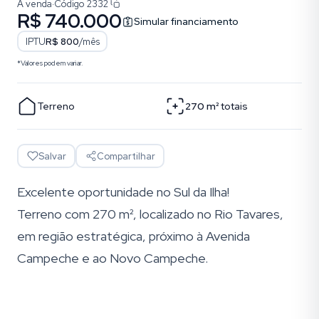
À venda
·
Código
2332
R$ 740.000
Simular financiamento
IPTU
R$ 800
/mês
*Valores podem variar.
Terreno
270
m²
totais
Salvar
Compartilhar
Excelente oportunidade no Sul da Ilha!
Terreno com 270 m², localizado no Rio Tavares,
em região estratégica, próximo à Avenida
Campeche e ao Novo Campeche.