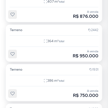
407
m²
total
À venda
R$ 876.000
Rio Tavares
Terreno
2442
364
m²
total
À venda
R$ 950.000
Açores
Terreno
1931
386
m²
total
À venda
R$ 750.000
Açores