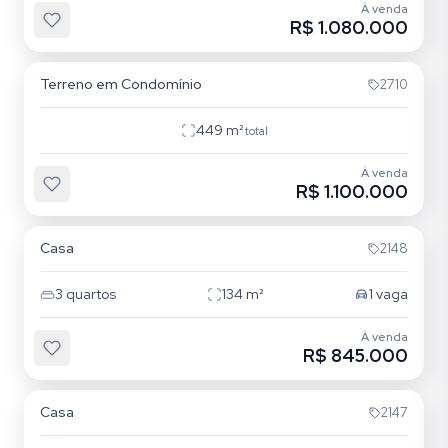
À venda
R$ 1.080.000
Pedra Branca
Terreno em Condomínio
2710
449
m²
total
À venda
R$ 1.100.000
Centro
Casa
2148
3
quartos
134
m²
1
vaga
À venda
R$ 845.000
Centro
Casa
2147