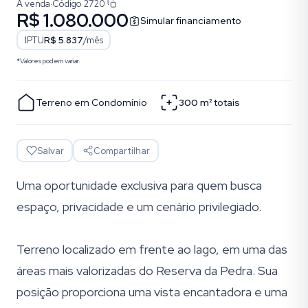
À venda
·
Código
2720
R$ 1.080.000
Simular financiamento
IPTU
R$ 5.837
/mês
*Valores podem variar.
Terreno em Condomínio
300
m²
totais
Salvar
Compartilhar
Uma oportunidade exclusiva para quem busca
espaço, privacidade e um cenário privilegiado.
Terreno localizado em frente ao lago, em uma das
áreas mais valorizadas do Reserva da Pedra. Sua
posição proporciona uma vista encantadora e uma