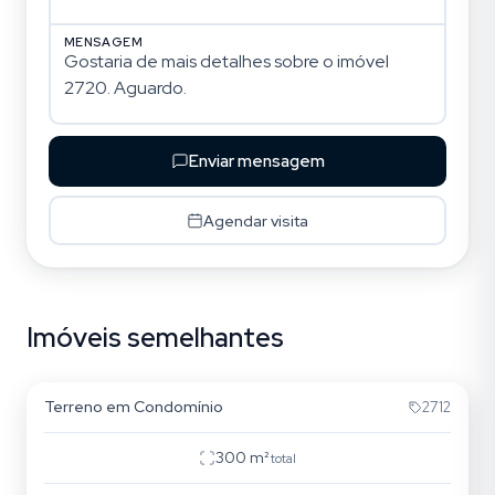
MENSAGEM
Enviar mensagem
Agendar visita
Imóveis semelhantes
Pedra Branca
Terreno em Condomínio
2712
300
m²
total