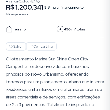
À venda
·
Código
424
R$ 1.200.341
Simular financiamento
*Valores podem variar.
Terreno
450
m²
totais
Salvar
Compartilhar
O loteamento Marina Sun Shine Open City
Campeche foi desenvolvido com base nos
princípios do Novo Urbanismo, oferecendo
terrenos para um planejamento urbano que integra
residências unifamiliares e multifamiliares, além de
áreas comerciais e de serviços, com edificações
de 2 a 3 pavimentos. Totalmente inspirado no