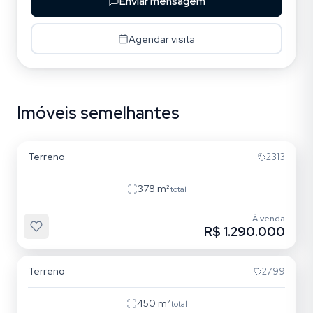
Enviar mensagem
Agendar visita
Imóveis semelhantes
Campeche
Terreno
2313
378
m²
total
À venda
R$ 1.290.000
Campeche
Terreno
2799
450
m²
total