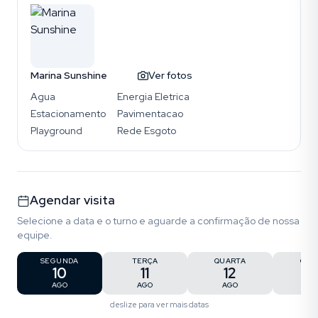
Marina Sunshine
Ver fotos
Agua
Energia Eletrica
Estacionamento
Pavimentacao
Playground
Rede Esgoto
Agendar visita
Selecione a data e o turno e aguarde a confirmação de nossa
equipe.
SEGUNDA
TERÇA
QUARTA
QUI
10
11
12
1
AGO
AGO
AGO
AG
deslize para ver mais datas