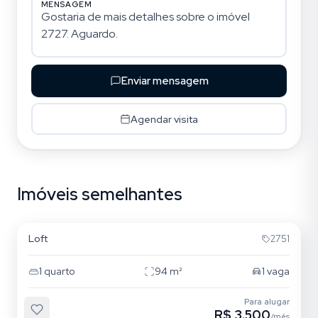
MENSAGEM
Enviar mensagem
Agendar visita
Imóveis semelhantes
Ribeirão da Ilha
Loft
2751
1
quarto
94
m²
1
vaga
Para alugar
R$ 3.500
/mês