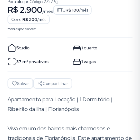
Para alugar
·
Código
2727
R$ 2.900
IPTU
R$ 100
/mês
/mês
Cond.
R$ 300
/mês
*Valores podem variar.
Studio
1
quarto
37
m²
privativos
1
vagas
Salvar
Compartilhar
Apartamento para Locação | 1 Dormitório |
Ribeirão da Ilha | Florianópolis
Viva em um dos bairros mais charmosos e
tradicionais de Florianópolis. Este apartamento de