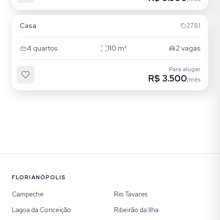
Rio Tavares
Casa
2781
4
quartos
110
m²
2
vagas
Para alugar
R$ 3.500
/mês
FLORIANÓPOLIS
Campeche
Rio Tavares
Lagoa da Conceição
Ribeirão da Ilha