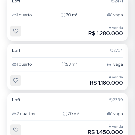
Loft
2471
1
quarto
70
m²
1
vaga
À venda
R$ 1.280.000
Lagoa da Conceição
Loft
2734
1
quarto
53
m²
1
vaga
À venda
R$ 1.180.000
Campeche
Loft
2399
2
quartos
70
m²
1
vaga
À venda
R$ 1.450.000