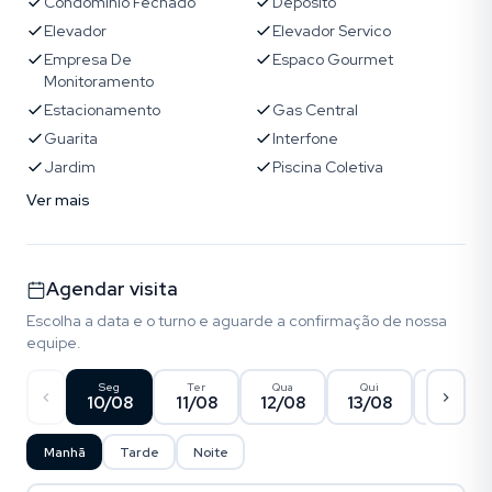
Condominio Fechado
Deposito
Elevador
Elevador Servico
Empresa De
Espaco Gourmet
Monitoramento
Estacionamento
Gas Central
Guarita
Interfone
Jardim
Piscina Coletiva
Ver mais
Agendar visita
Escolha a data e o turno e aguarde a confirmação de nossa
equipe.
Seg
Ter
Qua
Qui
Sex
10/08
11/08
12/08
13/08
14/08
Manhã
Tarde
Noite