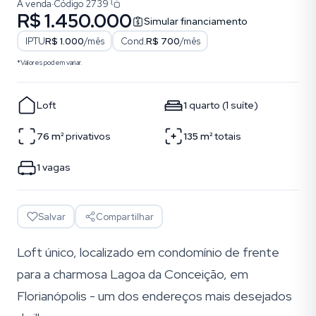
À venda
·
Código
2739
R$ 1.450.000
Simular financiamento
IPTU
R$ 1.000
/mês
Cond.
R$ 700
/mês
*Valores podem variar.
Loft
1
quarto
(
1
suíte
)
76
m²
privativos
135
m²
totais
1
vagas
Salvar
Compartilhar
Loft único, localizado em condomínio de frente
para a charmosa Lagoa da Conceição, em
Florianópolis - um dos endereços mais desejados