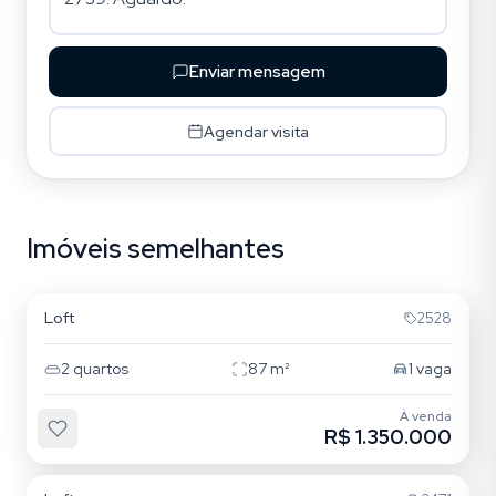
Enviar mensagem
Agendar visita
Imóveis semelhantes
Lagoa da Conceição
Loft
2528
2
quartos
87
m²
1
vaga
À venda
R$ 1.350.000
Lagoa da Conceição