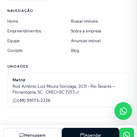
NAVEGAÇÃO
Home
Buscar imóveis
Empreendimentos
Sobre a empresa
Equipe
Anunciar imóvel
Contato
Blog
UNIDADES
Matriz
Rod. Antônio Luiz Moura Gonzaga, 3031 - Rio Tavares —
Florianópolis, SC · CRECI-SC 7257-J
(48) 99173-2226
©
2026
ONHAUS IMÓVEIS ESPECIAIS
. Todos os direitos reservados.
Site para imobiliárias Superadmin
Mensagem
Agendar
Política de privacidade