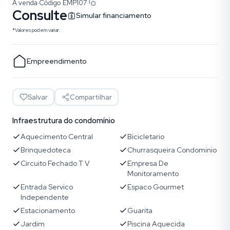
À venda
·
Código
EMP107
Consulte
Simular financiamento
*Valores podem variar.
Empreendimento
Salvar
Compartilhar
Infraestrutura do condomínio
Aquecimento Central
Bicicletario
Brinquedoteca
Churrasqueira Condominio
Circuito Fechado T V
Empresa De
Monitoramento
Entrada Servico
Espaco Gourmet
Independente
Estacionamento
Guarita
Jardim
Piscina Aquecida