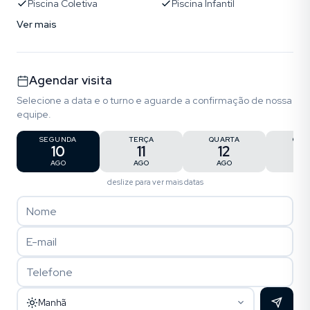
Piscina Coletiva
Piscina Infantil
Ver mais
Agendar visita
Selecione a data e o turno e aguarde a confirmação de nossa
equipe.
SEGUNDA
TERÇA
QUARTA
QUI
10
11
12
1
AGO
AGO
AGO
AG
deslize para ver mais datas
Manhã