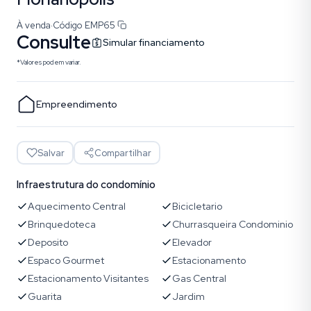
À venda
·
Código
EMP65
Consulte
Simular financiamento
*Valores podem variar.
Empreendimento
Salvar
Compartilhar
Infraestrutura do condomínio
Aquecimento Central
Bicicletario
Brinquedoteca
Churrasqueira Condominio
Deposito
Elevador
Espaco Gourmet
Estacionamento
Estacionamento Visitantes
Gas Central
Guarita
Jardim