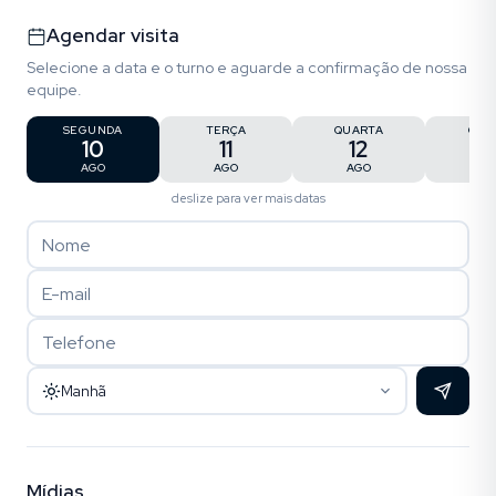
Agendar visita
Selecione a data e o turno e aguarde a confirmação de nossa
equipe.
SEGUNDA
TERÇA
QUARTA
QUI
10
11
12
1
AGO
AGO
AGO
AG
deslize para ver mais datas
Manhã
Mídias