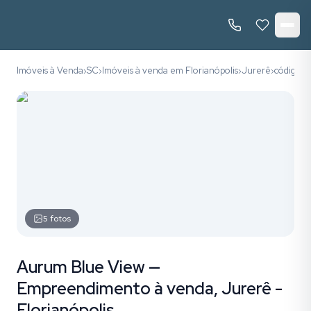
Imóveis à Venda
SC
Imóveis à venda em Florianópolis
Jurerê
código 1
›
›
›
›
5
fotos
Aurum Blue View —
Empreendimento à venda, Jurerê -
Florianópolis