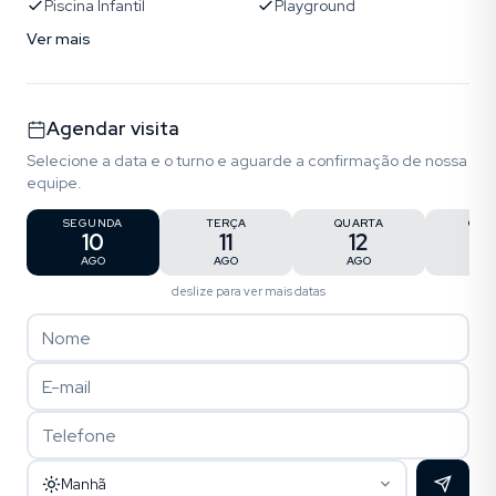
Piscina Infantil
Playground
Ver mais
Agendar visita
Selecione a data e o turno e aguarde a confirmação de nossa
equipe.
SEGUNDA
TERÇA
QUARTA
QUI
10
11
12
1
AGO
AGO
AGO
AG
deslize para ver mais datas
Manhã