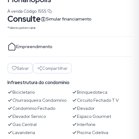
À venda
·
Código
1555
Consulte
Simular financiamento
*Valores podem variar.
Empreendimento
Salvar
Compartilhar
Infraestrutura do condomínio
Bicicletario
Brinquedoteca
Churrasqueira Condominio
Circuito Fechado T V
Condominio Fechado
Elevador
Elevador Servico
Espaco Gourmet
Gas Central
Interfone
Lavanderia
Piscina Coletiva