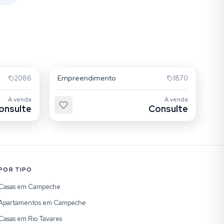
Campeche
Empreendimento
2086
1870
À venda
À venda
onsulte
Consulte
POR TIPO
Casas em Campeche
Apartamentos em Campeche
Casas em Rio Tavares