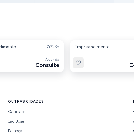
che
Campeche
dimento
Empreendimento
2235
À venda
Consulte
C
OUTRAS CIDADES
Garopaba
São José
Palhoça