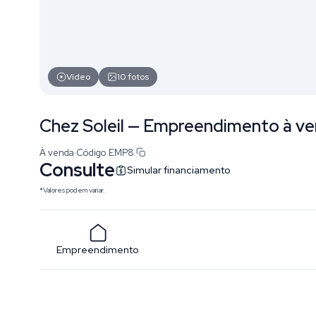
Vídeo
10
fotos
Chez Soleil — Empreendimento à ve
À venda
·
Código
EMP8
Consulte
Simular financiamento
*Valores podem variar.
Empreendimento