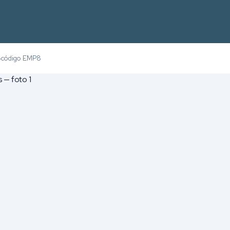
código EMP8
›