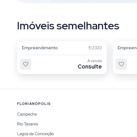
Imóveis semelhantes
Campeche
Campe
Empreendimento
Empreen
2320
À venda
Consulte
FLORIANÓPOLIS
Campeche
Rio Tavares
Lagoa da Conceição