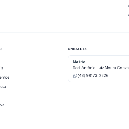
O
UNIDADES
Matriz
Rod. Antônio Luiz Moura Gonzaga
is
(48) 99173-2226
entos
resa
vel