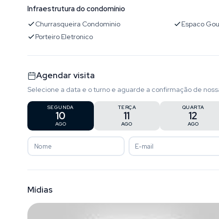
Infraestrutura do condomínio
Churrasqueira Condominio
Espaco Go
Porteiro Eletronico
Agendar visita
Selecione a data e o turno e aguarde a confirmação de noss
SEGUNDA
TERÇA
QUARTA
10
11
12
AGO
AGO
AGO
Mídias