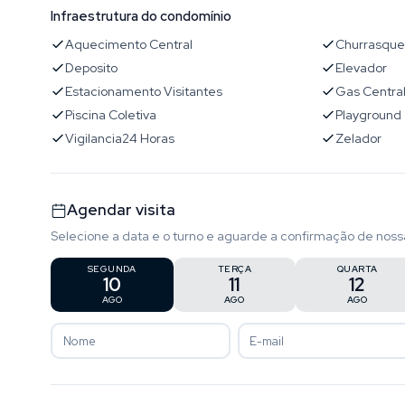
Infraestrutura do condomínio
Aquecimento Central
Churrasque
Deposito
Elevador
Estacionamento Visitantes
Gas Centra
Piscina Coletiva
Playground
Vigilancia24 Horas
Zelador
Agendar visita
Selecione a data e o turno e aguarde a confirmação de noss
SEGUNDA
TERÇA
QUARTA
10
11
12
AGO
AGO
AGO