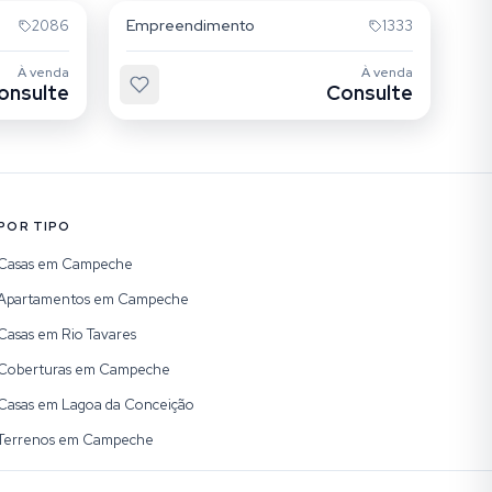
Empreendimento
2086
1333
À venda
À venda
onsulte
Consulte
POR TIPO
Casas em Campeche
Apartamentos em Campeche
Casas em Rio Tavares
Coberturas em Campeche
Casas em Lagoa da Conceição
Terrenos em Campeche