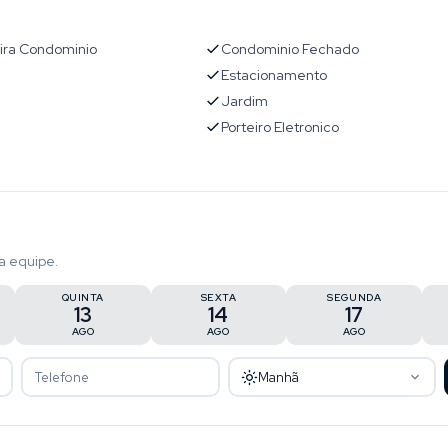
ira Condominio
Condominio Fechado
Estacionamento
l
Jardim
Porteiro Eletronico
a equipe.
QUINTA
SEXTA
SEGUNDA
13
14
17
AGO
AGO
AGO
Manhã