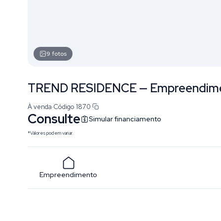
9
fotos
TREND RESIDENCE — Empreendiment
À venda
·
Código
1870
Consulte
Simular financiamento
*Valores podem variar.
Empreendimento