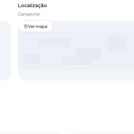
Localização
Campeche
Ver mapa
che
Campeche