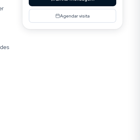
er
Agendar visita
ades