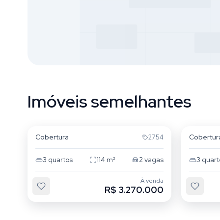
Imóveis semelhantes
Novo Campeche
Novo 
Cobertura
Cobertur
2754
3
quartos
114
m²
2
vagas
3
quart
À venda
R$ 3.270.000