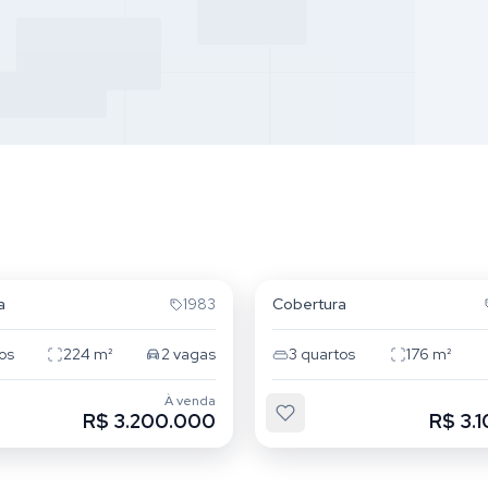
Campeche
Novo Campeche
a
Cobertura
1983
os
224
m²
2
vagas
3
quartos
176
m²
À venda
R$ 3.200.000
R$ 3.