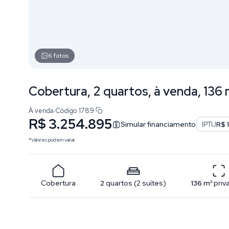
6
fotos
Cobertura, 2 quartos, à venda, 136
À venda
·
Código
1789
R$ 3.254.895
Simular financiamento
IPTU
R$ 
*Valores podem variar.
Cobertura
2
quartos
(
2
suítes
)
136
m²
priv