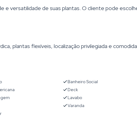
de e versatilidade de suas plantas. O cliente pode escolh
rdica, plantas flexíveis, localização privilegiada e comodid
o
Banheiro Social
ericana
Deck
agem
Lavabo
Varanda
r