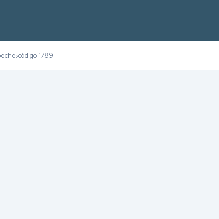
peche
código 1789
›