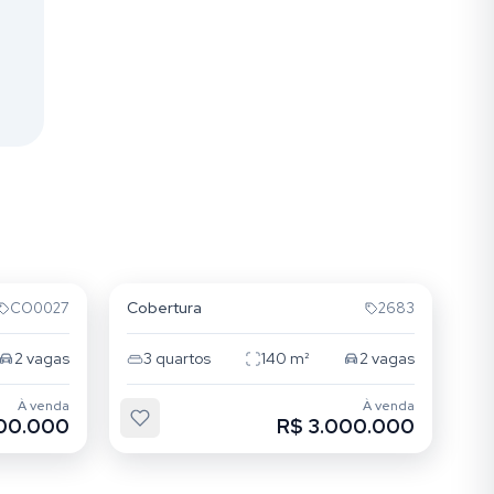
Novo Campeche
Cobertura
CO0027
2683
2
vagas
3
quartos
140
m²
2
vagas
À venda
À venda
100.000
R$ 3.000.000