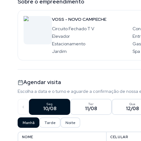
Sobre o empreendimento
VOSS - NOVO CAMPECHE
Circuito Fechado T V
Con
Elevador
Ent
Estacionamento
Gas
Jardim
Spa
Agendar visita
Escolha a data e o turno e aguarde a confirmação de nossa 
Seg
Ter
Qua
10/08
11/08
12/08
Manhã
Tarde
Noite
NOME
CELULAR