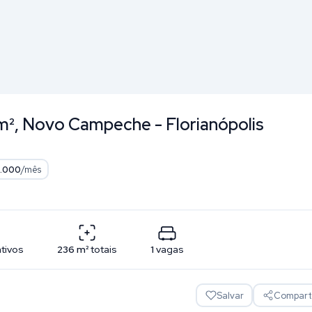
 m², Novo Campeche - Florianópolis
1.000
/mês
ativos
236
m²
totais
1
vagas
Salvar
Comparti