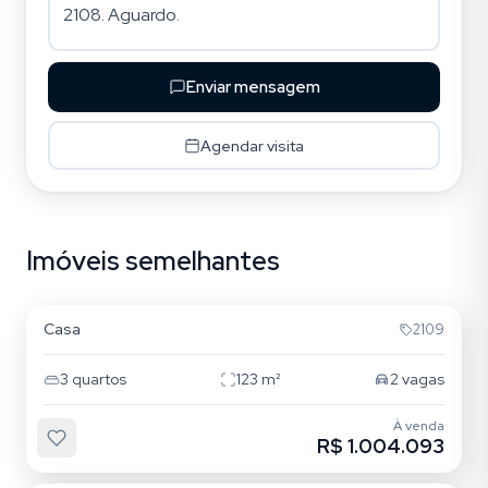
Enviar mensagem
Agendar visita
Imóveis semelhantes
Ribeirão da Ilha
Casa
2109
3
quartos
123
m²
2
vagas
À venda
R$ 1.004.093
Ribeirão da Ilha