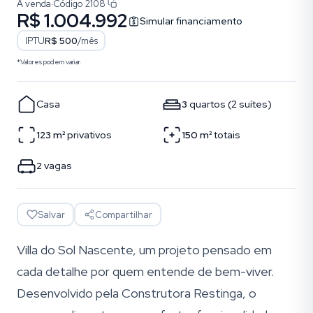
À venda
·
Código
2108
R$ 1.004.992
Simular financiamento
IPTU
R$ 500
/mês
*Valores podem variar.
Casa
3
quartos
(
2
suítes
)
123
m²
privativos
150
m²
totais
2
vagas
Salvar
Compartilhar
Villa do Sol Nascente, um projeto pensado em
cada detalhe por quem entende de bem-viver.
Desenvolvido pela Construtora Restinga, o