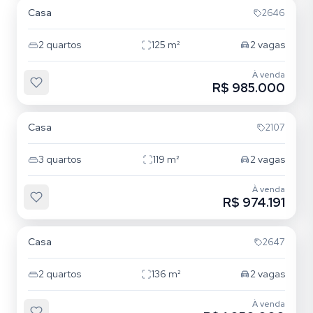
Casa
2646
2
quartos
125
m²
2
vagas
À venda
R$ 985.000
Ribeirão da Ilha
Casa
2107
3
quartos
119
m²
2
vagas
À venda
R$ 974.191
Ribeirão da Ilha
Casa
2647
2
quartos
136
m²
2
vagas
À venda