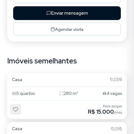
Enviar mensagem
Agendar visita
Imóveis semelhantes
Campeche
Casa
2319
5
quartos
280
m²
4
vagas
Para alugar
R$ 15.000
/mês
Lagoa da Conceição
Casa
295