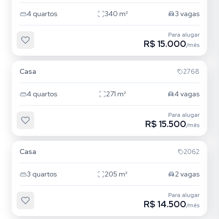
4
quartos
340
m²
3
vagas
Para alugar
R$ 15.000
/mês
Campeche
Casa
2768
4
quartos
271
m²
4
vagas
Para alugar
R$ 15.500
/mês
Rio Tavares
Casa
2062
3
quartos
205
m²
2
vagas
Para alugar
R$ 14.500
/mês