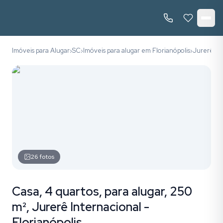
Imóveis para Alugar
SC
Imóveis para alugar em Florianópolis
Jurerê In
›
›
›
26
fotos
Casa, 4 quartos, para alugar, 250
m², Jurerê Internacional -
Florianópolis