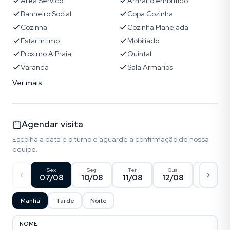
Area Servico
Armário embutido
Banheiro Social
Copa Cozinha
Cozinha
Cozinha Planejada
Estar Intimo
Mobiliado
Proximo A Praia
Quintal
Varanda
Sala Armarios
Ver mais
Agendar visita
Escolha a data e o turno e aguarde a confirmação de nossa
equipe.
Sex
Seg
Ter
Qua
Qui
07/08
10/08
11/08
12/08
13/08
Manhã
Tarde
Noite
NOME