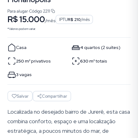
Para alugar
·
Código
2211
R$ 15.000
IPTU
R$ 210
/mês
/mês
*Valores podem variar.
Casa
4
quartos
(
2
suítes
)
250
m²
privativos
630
m²
totais
3
vagas
Salvar
Compartilhar
Localizada no desejado bairro de Jurerê, esta casa
combina conforto, espaço e uma localização
estratégica, a poucos minutos do mar, de