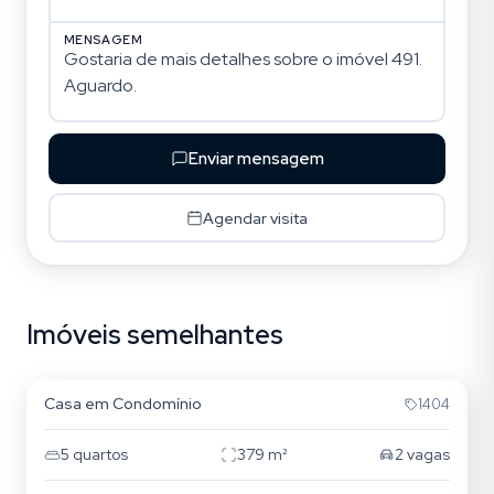
MENSAGEM
Enviar mensagem
Agendar visita
Imóveis semelhantes
Lagoa da Conceição
Casa em Condomínio
1404
5
quartos
379
m²
2
vagas