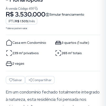
À venda
·
Código
491
R$ 3.530.000
Simular financiamento
IPTU
R$ 1.509
/mês
*Valores podem variar.
Casa em Condomínio
3
quartos
(
1
suíte
)
239
m²
privativos
265
m²
totais
2
vagas
Salvar
Compartilhar
Em um condomínio fechado totalmente integrado
à natureza, esta residência foi pensada nos