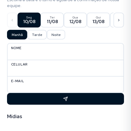
equipe.
Seg
Ter
Qua
Qui
Sex
10/08
11/08
12/08
13/08
14/08
Manhã
Tarde
Noite
NOME
CELULAR
E-MAIL
Mídias
Fotos (30)
Empreendimento (12)