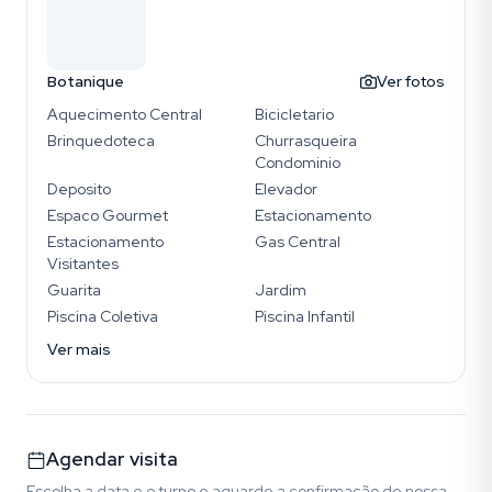
Botanique
Ver fotos
Aquecimento Central
Bicicletario
Brinquedoteca
Churrasqueira
Condominio
Deposito
Elevador
Espaco Gourmet
Estacionamento
Estacionamento
Gas Central
Visitantes
Guarita
Jardim
Piscina Coletiva
Piscina Infantil
Ver mais
Agendar visita
Escolha a data e o turno e aguarde a confirmação de nossa