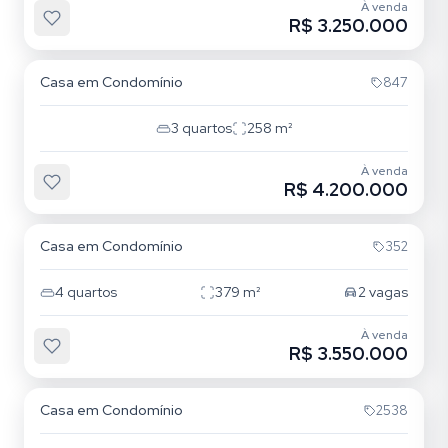
À venda
R$ 3.250.000
Lagoa da Conceição
Casa em Condomínio
847
3
quartos
258
m²
À venda
R$ 4.200.000
Ingleses
Casa em Condomínio
352
4
quartos
379
m²
2
vagas
À venda
R$ 3.550.000
Campeche
Casa em Condomínio
2538