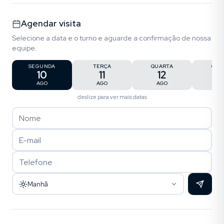
Agendar visita
Selecione a data e o turno e aguarde a confirmação de nossa
equipe.
SEGUNDA
TERÇA
QUARTA
QUI
10
11
12
1
AGO
AGO
AGO
AG
deslize para ver mais datas
Manhã