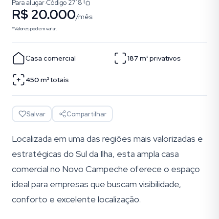
Para alugar
·
Código
2718
R$ 20.000
/mês
*Valores podem variar.
Casa comercial
187
m²
privativos
450
m²
totais
Salvar
Compartilhar
Localizada em uma das regiões mais valorizadas e
estratégicas do Sul da Ilha, esta ampla casa
comercial no Novo Campeche oferece o espaço
ideal para empresas que buscam visibilidade,
conforto e excelente localização.