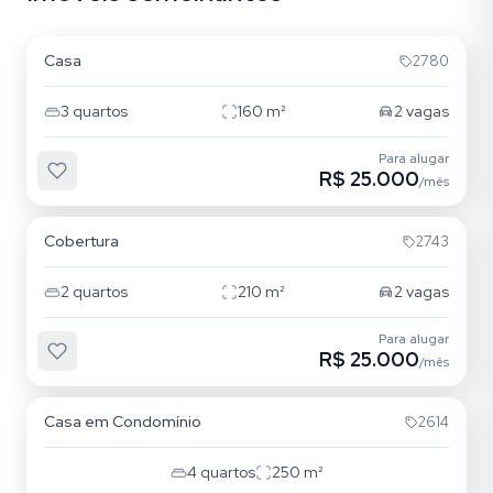
Novo Campeche
Casa
2780
3
quartos
160
m²
2
vagas
Para alugar
R$ 25.000
/mês
Novo Campeche
Cobertura
2743
2
quartos
210
m²
2
vagas
Para alugar
R$ 25.000
/mês
Lagoa da Conceição
Casa em Condomínio
2614
4
quartos
250
m²