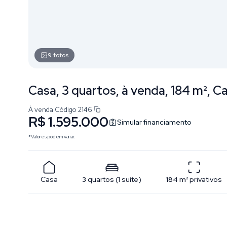
9
fotos
Casa, 3 quartos, à venda, 184 m², C
À venda
·
Código
2146
R$ 1.595.000
Simular financiamento
*Valores podem variar.
Casa
3
quartos
(
1
suíte
)
184
m²
privativos