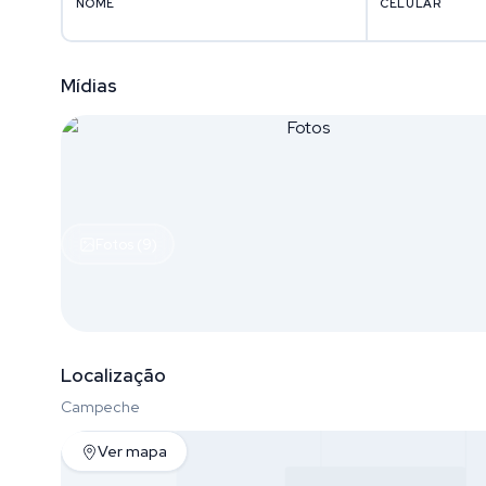
NOME
CELULAR
Mídias
Fotos (9)
Localização
Campeche
Ver mapa