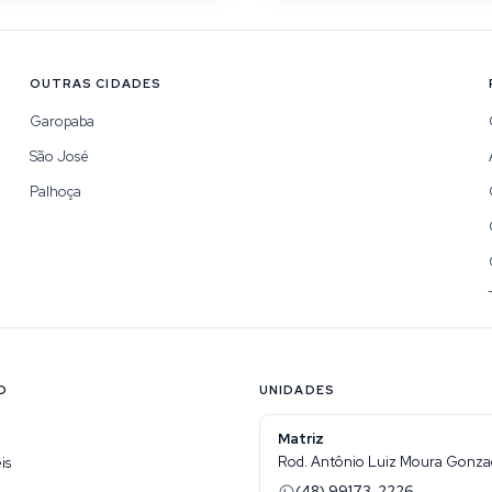
OUTRAS CIDADES
Garopaba
São José
Palhoça
O
UNIDADES
Matriz
Rod. Antônio Luiz Moura Gonzaga
is
(48) 99173-2226