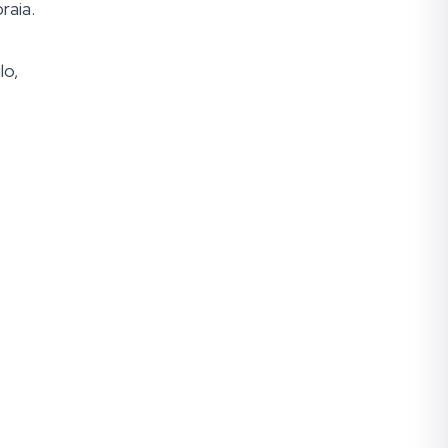
raia.
lo,