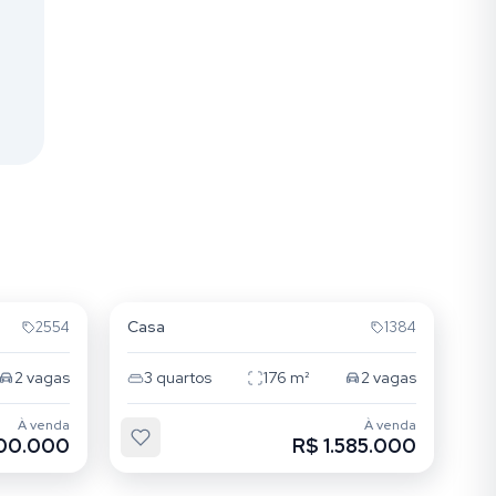
Campeche
Casa
2554
1384
2
vagas
3
quartos
176
m²
2
vagas
À venda
À venda
600.000
R$ 1.585.000