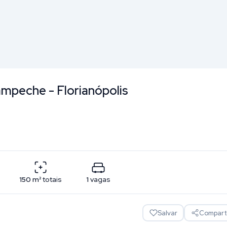
ampeche - Florianópolis
150
m²
totais
1
vagas
Salvar
Comparti