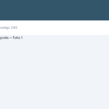
código 2146
›