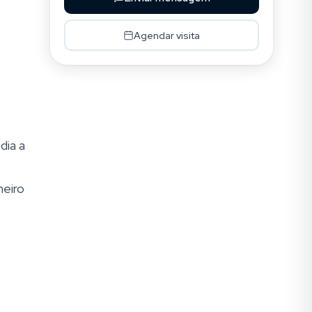
Agendar visita
dia a
heiro