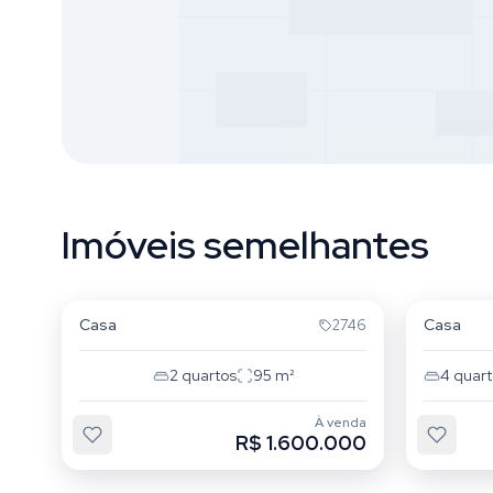
Imóveis semelhantes
Campeche
Campe
Casa
Casa
2746
2
quartos
95
m²
4
quart
À venda
R$ 1.600.000