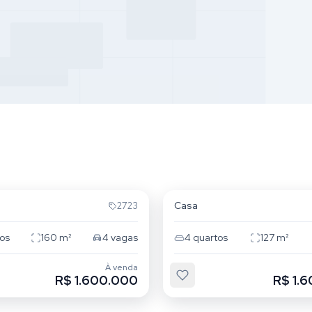
che
Campeche
Casa
2723
os
160
m²
4
vagas
4
quartos
127
m²
À venda
R$ 1.600.000
R$ 1.