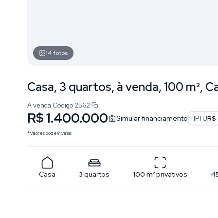
14
fotos
Casa, 3 quartos, à venda, 100 m², C
À venda
·
Código
2562
R$ 1.400.000
Simular financiamento
IPTU
R$
*Valores podem variar.
Casa
3
quartos
100
m²
privativos
4