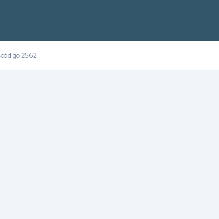
código 2562
›