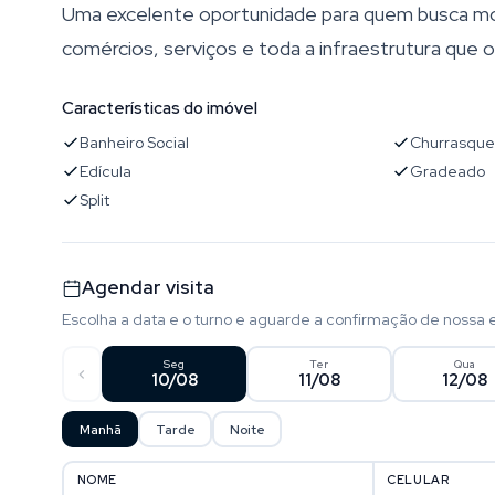
Uma excelente oportunidade para quem busca morar
comércios, serviços e toda a infraestrutura que 
Características do imóvel
Banheiro Social
Churrasque
Edícula
Gradeado
Split
Agendar visita
Escolha a data e o turno e aguarde a confirmação de nossa 
Seg
Ter
Qua
10/08
11/08
12/08
Manhã
Tarde
Noite
NOME
CELULAR