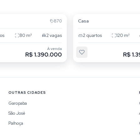
che
Campeche
Casa
870
os
80
m²
2
vagas
2
quartos
120
m²
À venda
R$ 1.390.000
R$ 1.
OUTRAS CIDADES
Garopaba
São José
Palhoça