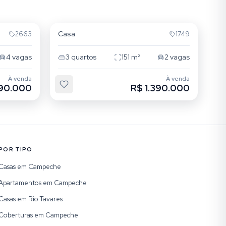
Campeche
Casa
2663
1749
4
vagas
3
quartos
151
m²
2
vagas
À venda
À venda
390.000
R$ 1.390.000
POR TIPO
Casas em Campeche
Apartamentos em Campeche
Casas em Rio Tavares
Coberturas em Campeche