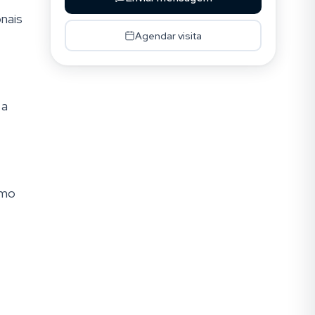
nais
Agendar visita
 a
omo