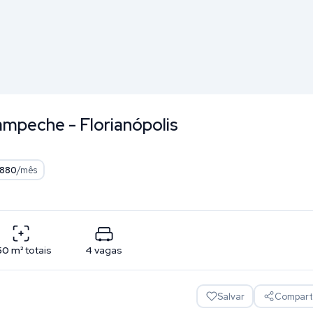
ampeche - Florianópolis
 880
/mês
50
m²
totais
4
vagas
Salvar
Comparti