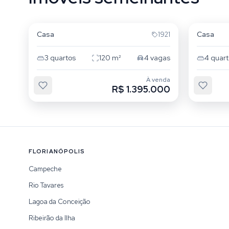
Campeche
Campe
Casa
Casa
1921
3
quartos
120
m²
4
vagas
4
quart
À venda
R$ 1.395.000
FLORIANÓPOLIS
Campeche
Rio Tavares
Lagoa da Conceição
Ribeirão da Ilha