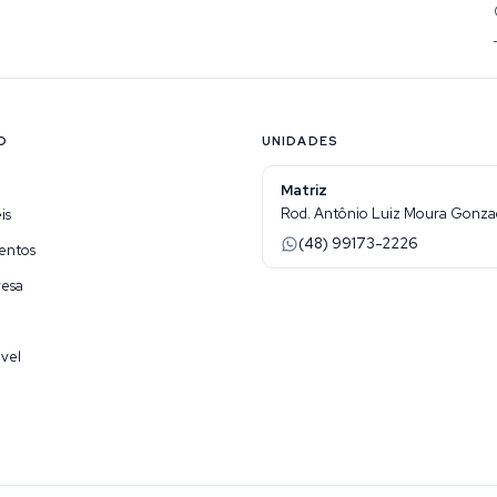
O
UNIDADES
Matriz
Rod. Antônio Luiz Moura Gonzaga
is
(48) 99173-2226
entos
resa
vel