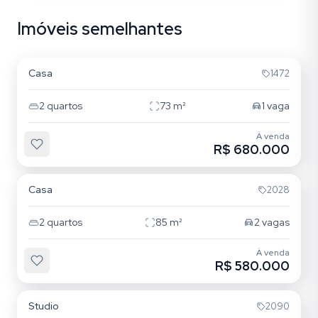
Imóveis semelhantes
Campeche
Casa
1472
2
quartos
73
m²
1
vaga
À venda
R$ 680.000
Ribeirão da Ilha
Casa
2028
2
quartos
85
m²
2
vagas
À venda
R$ 580.000
Campeche
Studio
2090