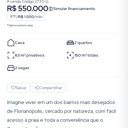
À venda
·
Código
2733
R$ 550.000
Simular financiamento
IPTU
R$ 1.000
/mês
*Valores podem variar.
Casa
2
quartos
63
m²
privativos
150
m²
totais
2
vagas
Salvar
Compartilhar
Imagine viver em um dos bairros mais desejados
de Florianópolis, cercado por natureza, com fácil
acesso à praia e toda a conveniência que o