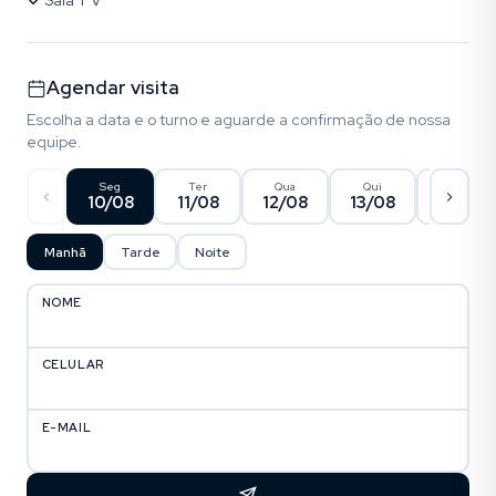
Sala T V
Agendar visita
Escolha a data e o turno e aguarde a confirmação de nossa
equipe.
Seg
Ter
Qua
Qui
Sex
10/08
11/08
12/08
13/08
14/08
Manhã
Tarde
Noite
NOME
CELULAR
E-MAIL