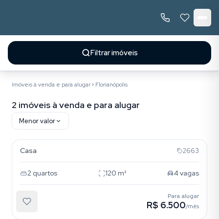
Filtrar imóveis
Imóveis à venda e para alugar
Florianópolis
2 imóveis à venda e para alugar
Menor valor
Campeche
Resultados da busca
Casa
2663
2
quartos
120
m²
4
vagas
Para alugar
R$ 6.500
/mês
Campeche