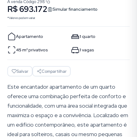
À venda
·
Código
298
R$ 693.172
Simular financiamento
*Valores podem variar.
Apartamento
1
quarto
45
m²
privativos
1
vagas
Salvar
Compartilhar
Este encantador apartamento de um quarto
oferece uma combinação perfeita de conforto e
funcionalidade, com uma área social integrada que
maximiza o espaço e a convivência. Localizado em
um edifício contemporâneo, este apartamento é
ideal para solteiros, casais ou mesmo pequenas