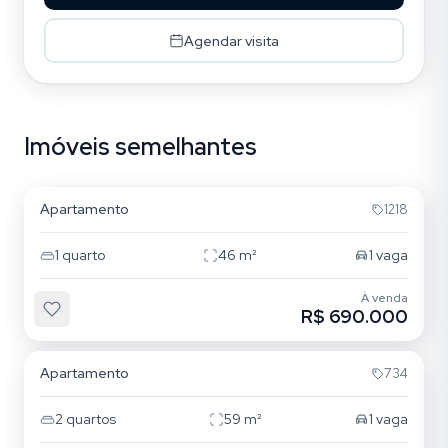
Agendar visita
Imóveis semelhantes
Morro das Pedras
Apartamento
1218
1
quarto
46
m²
1
vaga
À venda
R$ 690.000
Ribeirão da Ilha
Apartamento
734
2
quartos
59
m²
1
vaga