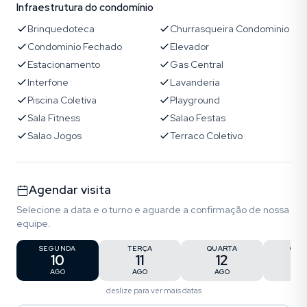
Infraestrutura do condomínio
Brinquedoteca
Churrasqueira Condominio
Condominio Fechado
Elevador
Estacionamento
Gas Central
Interfone
Lavanderia
Piscina Coletiva
Playground
Sala Fitness
Salao Festas
Salao Jogos
Terraco Coletivo
Agendar visita
Selecione a data e o turno e aguarde a confirmação de nossa
equipe.
SEGUNDA
TERÇA
QUARTA
QUI
10
11
12
1
AGO
AGO
AGO
AG
deslize para ver mais datas