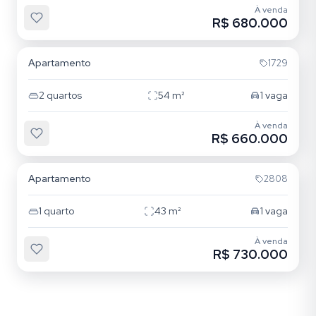
À venda
R$ 680.000
Carvoeira
Apartamento
1729
2
quartos
54
m²
1
vaga
À venda
R$ 660.000
Campeche
Apartamento
2808
1
quarto
43
m²
1
vaga
À venda
R$ 730.000