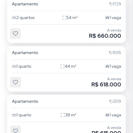
Apartamento
1729
2
quartos
54
m²
1
vaga
À venda
R$ 660.000
Estreito
Apartamento
1595
1
quarto
44
m²
1
vaga
À venda
R$ 618.000
Campeche
Apartamento
2519
1
quarto
38
m²
1
vaga
À venda