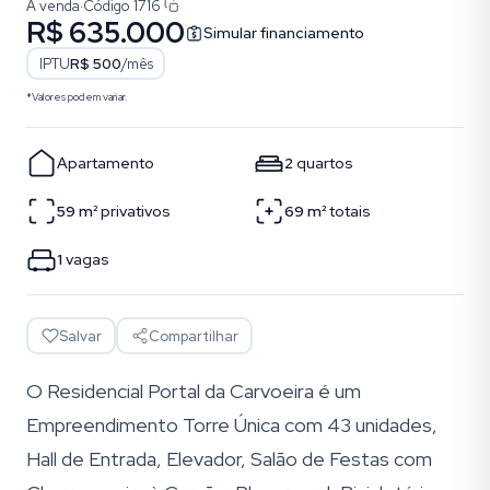
À venda
·
Código
1716
R$ 635.000
Simular financiamento
IPTU
R$ 500
/mês
*Valores podem variar.
Apartamento
2
quartos
59
m²
privativos
69
m²
totais
1
vagas
Salvar
Compartilhar
O Residencial Portal da Carvoeira é um
Empreendimento Torre Única com 43 unidades,
Hall de Entrada, Elevador, Salão de Festas com