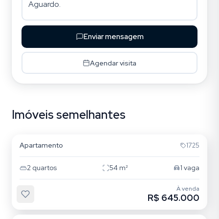
Enviar mensagem
Agendar visita
Imóveis semelhantes
Carvoeira
Apartamento
1725
2
quartos
54
m²
1
vaga
À venda
R$ 645.000
Carvoeira