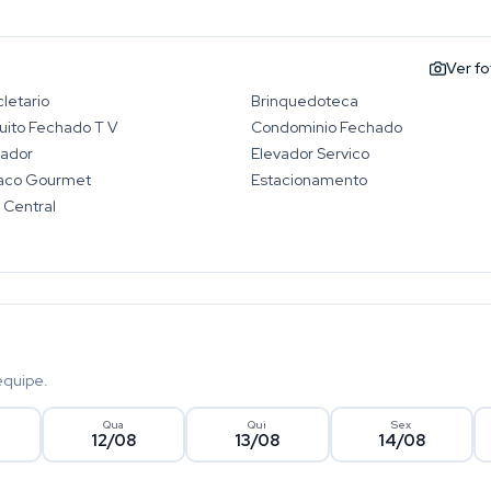
Ver f
cletario
Brinquedoteca
uito Fechado T V
Condominio Fechado
vador
Elevador Servico
aco Gourmet
Estacionamento
 Central
equipe.
Qua
Qui
Sex
12/08
13/08
14/08