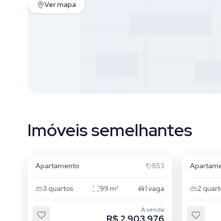
Ver mapa
Imóveis semelhantes
Novo Campeche
Novo 
Apartamento
Apartam
853
3
quartos
99
m²
1
vaga
2
quart
À venda
R$ 2.903.976