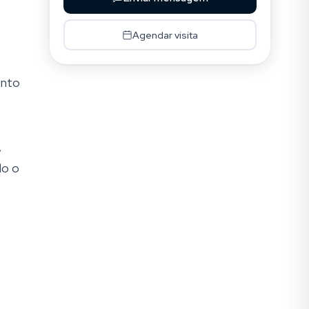
Agendar visita
ento
,
do o