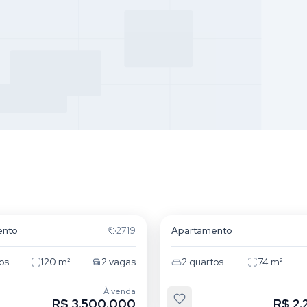
Campeche
Novo Campeche
ento
Apartamento
2719
os
120
m²
2
vagas
2
quartos
74
m²
À venda
R$ 3.500.000
R$ 2.