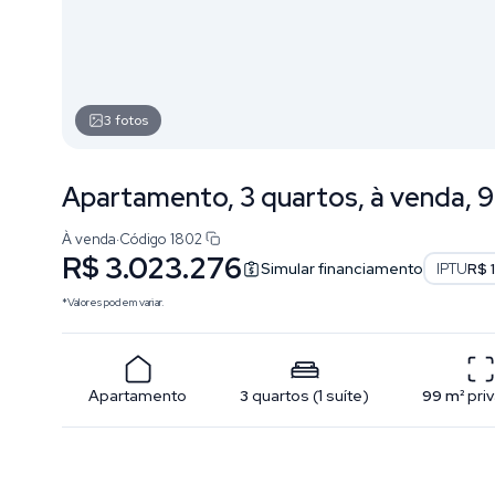
3
fotos
Apartamento, 3 quartos, à venda, 
À venda
·
Código
1802
R$ 3.023.276
Simular financiamento
IPTU
R$ 
*Valores podem variar.
Apartamento
3
quartos
(
1
suíte
)
99
m²
pri