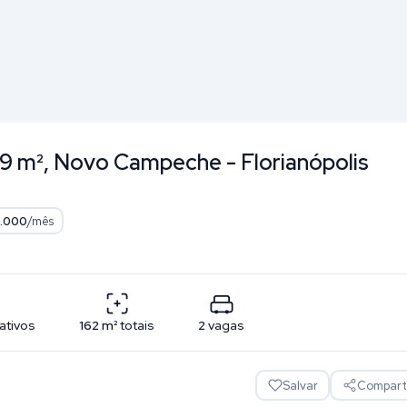
99 m², Novo Campeche - Florianópolis
1.000
/mês
vativos
162
m²
totais
2
vagas
Salvar
Comparti