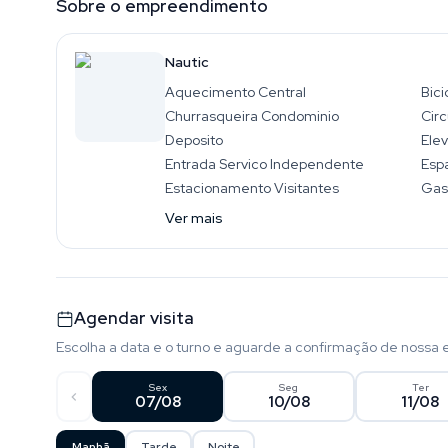
Sobre o empreendimento
Nautic
Aquecimento Central
Bici
Churrasqueira Condominio
Circ
Deposito
Ele
Entrada Servico Independente
Esp
Estacionamento Visitantes
Gas
Ver mais
Agendar visita
Escolha a data e o turno e aguarde a confirmação de nossa 
Sex
Seg
Ter
07/08
10/08
11/08
Manhã
Tarde
Noite