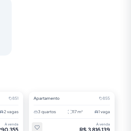
Novo Campeche
Apartamento
851
855
2
vagas
3
quartos
117
m²
1
vaga
À venda
À venda
290.355
R$ 3.816.139