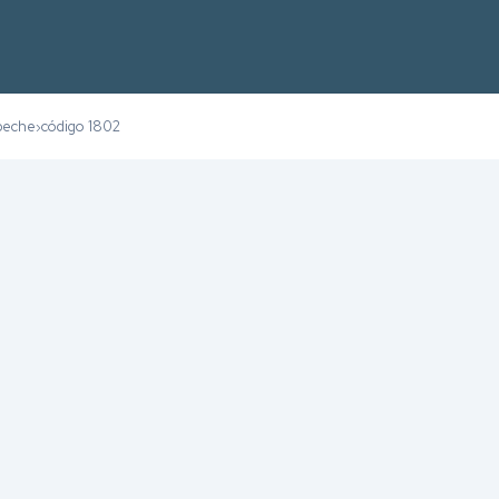
peche
código 1802
›