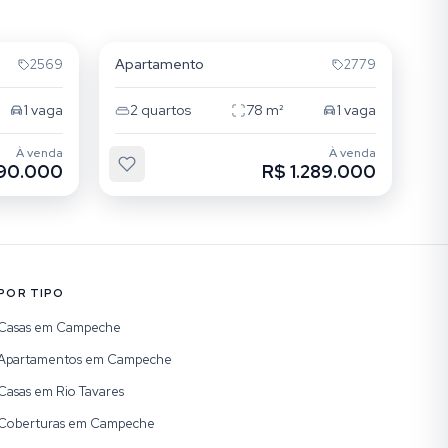
Campeche
Apartamento
2569
2779
1
vaga
2
quartos
78
m²
1
vaga
À venda
À venda
490.000
R$ 1.289.000
POR TIPO
Casas em Campeche
Apartamentos em Campeche
Casas em Rio Tavares
Coberturas em Campeche