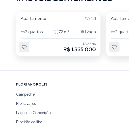
Campeche
Campe
Apartamento
Apartam
2421
2
quartos
72
m²
1
vaga
2
quart
À venda
R$ 1.335.000
FLORIANÓPOLIS
Campeche
Rio Tavares
Lagoa da Conceição
Ribeirão da Ilha