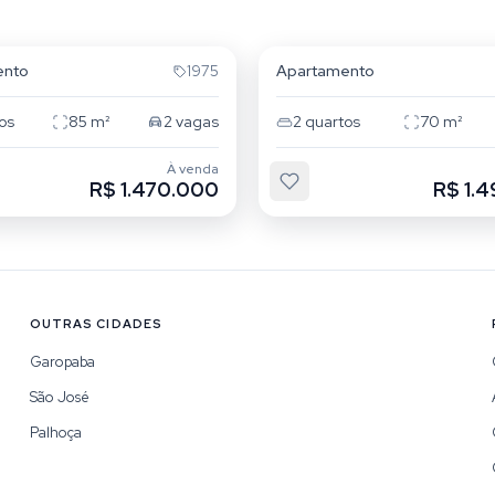
che
Campeche
ento
Apartamento
1975
os
85
m²
2
vagas
2
quartos
70
m²
À venda
R$ 1.470.000
R$ 1.
OUTRAS CIDADES
Garopaba
São José
Palhoça