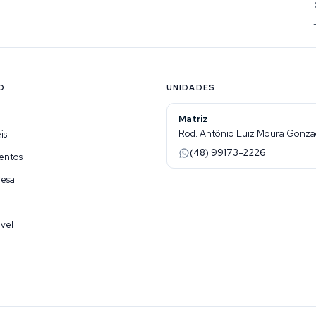
O
UNIDADES
Matriz
Rod. Antônio Luiz Moura Gonzaga
is
(48) 99173-2226
entos
resa
vel