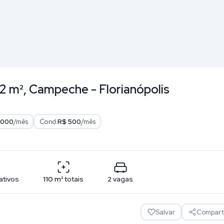
2 m², Campeche - Florianópolis
.000
/mês
Cond.
R$ 500
/mês
ativos
110
m²
totais
2
vagas
Salvar
Comparti