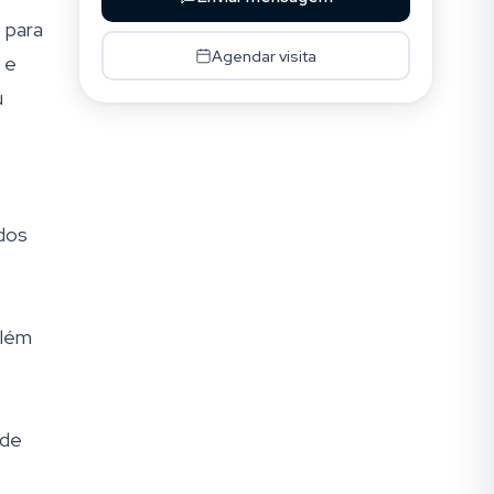
 para
Agendar visita
 e
u
dos
além
 de