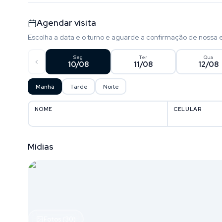
Agendar visita
Escolha a data e o turno e aguarde a confirmação de nossa 
Seg
Ter
Qua
10/08
11/08
12/08
Manhã
Tarde
Noite
NOME
CELULAR
Mídias
Fotos (30)