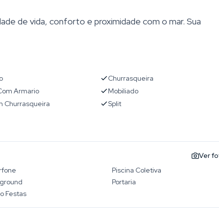
dade de vida, conforto e proximidade com o mar. Sua
o
Churrasqueira
 Com Armario
Mobiliado
 Churrasqueira
Split
Ver f
rfone
Piscina Coletiva
yground
Portaria
o Festas