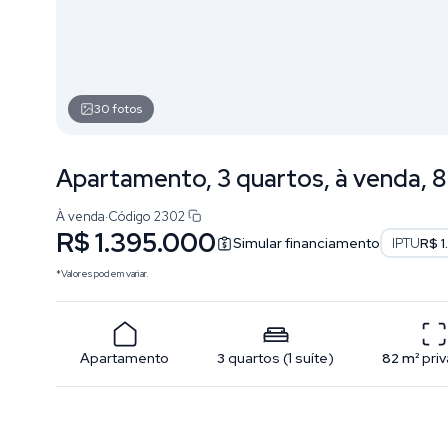
30
fotos
Apartamento, 3 quartos, à venda, 8
À venda
·
Código
2302
R$ 1.395.000
Simular financiamento
IPTU
R$ 1
*Valores podem variar.
Apartamento
3
quartos
(
1
suíte
)
82
m²
priv